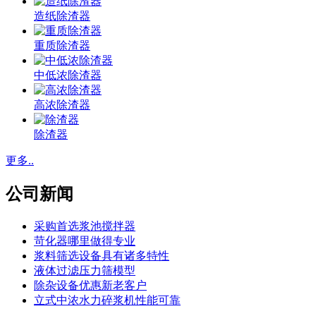
造纸除渣器
重质除渣器
中低浓除渣器
高浓除渣器
除渣器
更多..
公司新闻
采购首选浆池搅拌器
苛化器哪里做得专业
浆料筛选设备具有诸多特性
液体过滤压力筛模型
除杂设备优惠新老客户
立式中浓水力碎浆机性能可靠