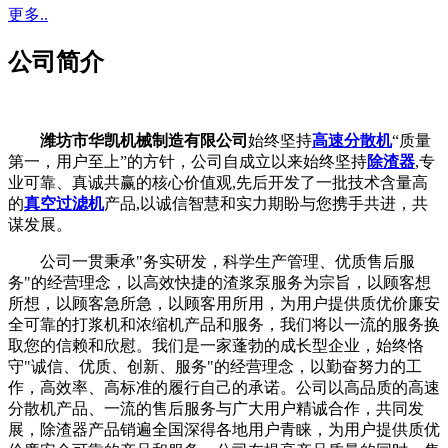
更多..
公司简介
潍坊市华凯机械制造有限公司
始终坚持
高速分散机
“质量
第一，用户至上”的方针，公司自成立以来始终坚持
除渣器
,专
业可靠、真诚共赢的核心价值观,先后开发了一批技术含量高
的
真空过滤机
产品,以诚信智慧和实力期盼与您携手共进，共
谋发展。
公司一贯秉承"务实研发，科学生产管理、优质售后服
务"的经营理念，以高效快捷的渣浆泵服务为宗旨，以顾客想
所想，以顾客急所急，以顾客用所用，为用户提供质优价廉安
全可靠的打浆机和浓缩机产品和服务，我们将以一流的服务换
取您的信赖和欣慰。我们是一家蓬勃的成长型企业，始终恪
守"诚信、优质、创新、服务"的经营理念，以勤奋努力的工
作，高效率、高标准的履行自己的承诺。公司以高品质的高速
分散机产品、一流的售后服务与广大用户精诚合作，共同发
展，除渣器产品销遍全国深得各地用户青睐，为用户提供质优