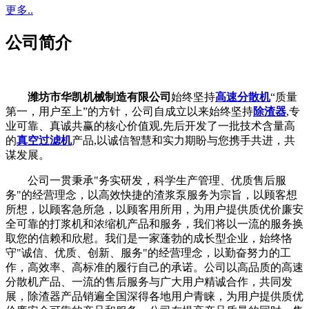
更多..
公司简介
潍坊市华凯机械制造有限公司
始终坚持
高速分散机
“质量
第一，用户至上”的方针，公司自成立以来始终坚持
除渣器
,专
业可靠、真诚共赢的核心价值观,先后开发了一批技术含量高
的
真空过滤机
产品,以诚信智慧和实力期盼与您携手共进，共
谋发展。
公司一贯秉承"务实研发，科学生产管理、优质售后服
务"的经营理念，以高效快捷的渣浆泵服务为宗旨，以顾客想
所想，以顾客急所急，以顾客用所用，为用户提供质优价廉安
全可靠的打浆机和浓缩机产品和服务，我们将以一流的服务换
取您的信赖和欣慰。我们是一家蓬勃的成长型企业，始终恪
守"诚信、优质、创新、服务"的经营理念，以勤奋努力的工
作，高效率、高标准的履行自己的承诺。公司以高品质的高速
分散机产品、一流的售后服务与广大用户精诚合作，共同发
展，除渣器产品销遍全国深得各地用户青睐，为用户提供质优