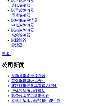
造纸除渣器
重质除渣器
中低浓除渣器
高浓除渣器
除渣器
更多..
公司新闻
采购首选浆池搅拌器
苛化器哪里做得专业
浆料筛选设备具有诸多特性
液体过滤压力筛模型
除杂设备优惠新老客户
立式中浓水力碎浆机性能可靠