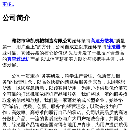
更多..
公司简介
潍坊市华凯机械制造有限公司
始终坚持
高速分散机
“质量
第一，用户至上”的方针，公司自成立以来始终坚持
除渣器
,专
业可靠、真诚共赢的核心价值观,先后开发了一批技术含量高
的
真空过滤机
产品,以诚信智慧和实力期盼与您携手共进，共
谋发展。
公司一贯秉承"务实研发，科学生产管理、优质售后服
务"的经营理念，以高效快捷的渣浆泵服务为宗旨，以顾客想
所想，以顾客急所急，以顾客用所用，为用户提供质优价廉安
全可靠的打浆机和浓缩机产品和服务，我们将以一流的服务换
取您的信赖和欣慰。我们是一家蓬勃的成长型企业，始终恪
守"诚信、优质、创新、服务"的经营理念，以勤奋努力的工
作，高效率、高标准的履行自己的承诺。公司以高品质的高速
分散机产品、一流的售后服务与广大用户精诚合作，共同发
展，除渣器产品销遍全国深得各地用户青睐，为用户提供质优