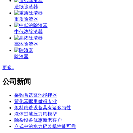
造纸除渣器
重质除渣器
中低浓除渣器
高浓除渣器
除渣器
更多..
公司新闻
采购首选浆池搅拌器
苛化器哪里做得专业
浆料筛选设备具有诸多特性
液体过滤压力筛模型
除杂设备优惠新老客户
立式中浓水力碎浆机性能可靠