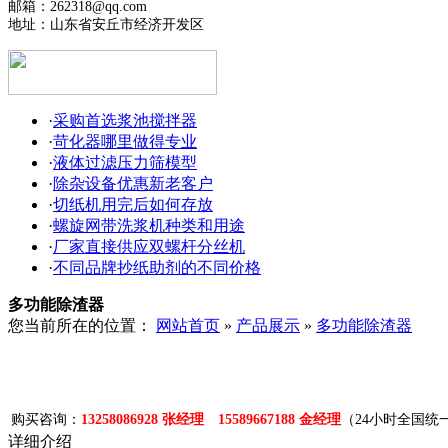
邮箱：262318@qq.com
地址：山东省安丘市经济开发区
·
采购首选浆池搅拌器
·
苛化器哪里做得专业
·
液体过滤压力筛模型
·
除杂设备优惠新老客户
·
切纸机用完后如何存放
·
螺旋网带洗浆机种类和用途
·
厂家直接供应双螺杆分丝机
·
不同品牌抄纸助剂的不同价格
多功能除渣器
您当前所在的位置：
网站首页
»
产品展示
»
多功能除渣器
购买咨询：
13258086928 张经理 15589667188 金经理
（24小时全国统
详细介绍