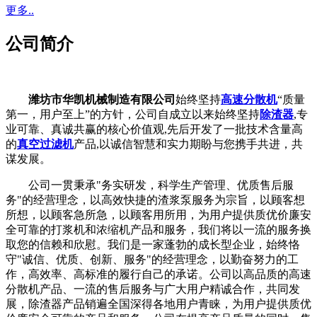
更多..
公司简介
潍坊市华凯机械制造有限公司
始终坚持
高速分散机
“质量
第一，用户至上”的方针，公司自成立以来始终坚持
除渣器
,专
业可靠、真诚共赢的核心价值观,先后开发了一批技术含量高
的
真空过滤机
产品,以诚信智慧和实力期盼与您携手共进，共
谋发展。
公司一贯秉承"务实研发，科学生产管理、优质售后服
务"的经营理念，以高效快捷的渣浆泵服务为宗旨，以顾客想
所想，以顾客急所急，以顾客用所用，为用户提供质优价廉安
全可靠的打浆机和浓缩机产品和服务，我们将以一流的服务换
取您的信赖和欣慰。我们是一家蓬勃的成长型企业，始终恪
守"诚信、优质、创新、服务"的经营理念，以勤奋努力的工
作，高效率、高标准的履行自己的承诺。公司以高品质的高速
分散机产品、一流的售后服务与广大用户精诚合作，共同发
展，除渣器产品销遍全国深得各地用户青睐，为用户提供质优