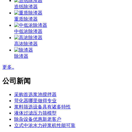
造纸除渣器
重质除渣器
中低浓除渣器
高浓除渣器
除渣器
更多..
公司新闻
采购首选浆池搅拌器
苛化器哪里做得专业
浆料筛选设备具有诸多特性
液体过滤压力筛模型
除杂设备优惠新老客户
立式中浓水力碎浆机性能可靠