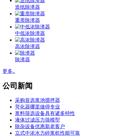
造纸除渣器
重质除渣器
中低浓除渣器
高浓除渣器
除渣器
更多..
公司新闻
采购首选浆池搅拌器
苛化器哪里做得专业
浆料筛选设备具有诸多特性
液体过滤压力筛模型
除杂设备优惠新老客户
立式中浓水力碎浆机性能可靠