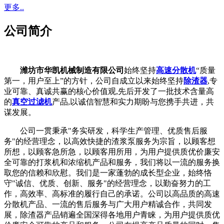
更多..
公司简介
潍坊市华凯机械制造有限公司
始终坚持
高速分散机
“质量
第一，用户至上”的方针，公司自成立以来始终坚持
除渣器
,专
业可靠、真诚共赢的核心价值观,先后开发了一批技术含量高
的
真空过滤机
产品,以诚信智慧和实力期盼与您携手共进，共
谋发展。
公司一贯秉承"务实研发，科学生产管理、优质售后服
务"的经营理念，以高效快捷的渣浆泵服务为宗旨，以顾客想
所想，以顾客急所急，以顾客用所用，为用户提供质优价廉安
全可靠的打浆机和浓缩机产品和服务，我们将以一流的服务换
取您的信赖和欣慰。我们是一家蓬勃的成长型企业，始终恪
守"诚信、优质、创新、服务"的经营理念，以勤奋努力的工
作，高效率、高标准的履行自己的承诺。公司以高品质的高速
分散机产品、一流的售后服务与广大用户精诚合作，共同发
展，除渣器产品销遍全国深得各地用户青睐，为用户提供质优