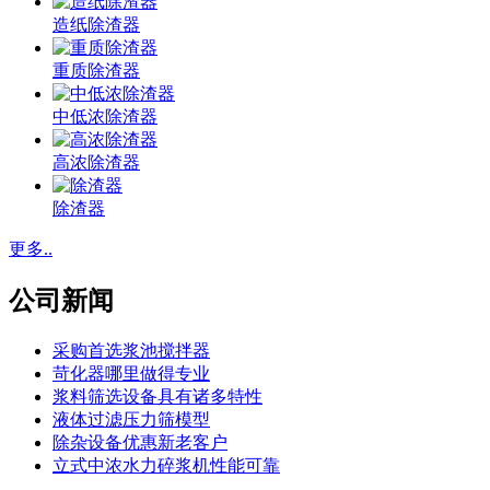
造纸除渣器
重质除渣器
中低浓除渣器
高浓除渣器
除渣器
更多..
公司新闻
采购首选浆池搅拌器
苛化器哪里做得专业
浆料筛选设备具有诸多特性
液体过滤压力筛模型
除杂设备优惠新老客户
立式中浓水力碎浆机性能可靠