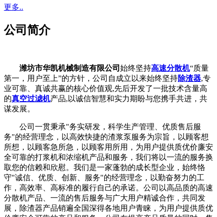
更多..
公司简介
潍坊市华凯机械制造有限公司
始终坚持
高速分散机
“质量
第一，用户至上”的方针，公司自成立以来始终坚持
除渣器
,专
业可靠、真诚共赢的核心价值观,先后开发了一批技术含量高
的
真空过滤机
产品,以诚信智慧和实力期盼与您携手共进，共
谋发展。
公司一贯秉承"务实研发，科学生产管理、优质售后服
务"的经营理念，以高效快捷的渣浆泵服务为宗旨，以顾客想
所想，以顾客急所急，以顾客用所用，为用户提供质优价廉安
全可靠的打浆机和浓缩机产品和服务，我们将以一流的服务换
取您的信赖和欣慰。我们是一家蓬勃的成长型企业，始终恪
守"诚信、优质、创新、服务"的经营理念，以勤奋努力的工
作，高效率、高标准的履行自己的承诺。公司以高品质的高速
分散机产品、一流的售后服务与广大用户精诚合作，共同发
展，除渣器产品销遍全国深得各地用户青睐，为用户提供质优