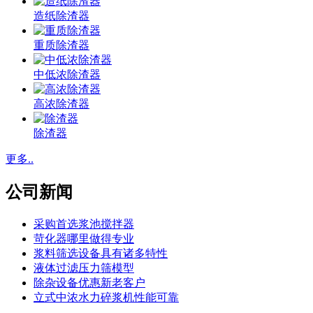
造纸除渣器
重质除渣器
中低浓除渣器
高浓除渣器
除渣器
更多..
公司新闻
采购首选浆池搅拌器
苛化器哪里做得专业
浆料筛选设备具有诸多特性
液体过滤压力筛模型
除杂设备优惠新老客户
立式中浓水力碎浆机性能可靠