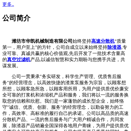
更多..
公司简介
潍坊市华凯机械制造有限公司
始终坚持
高速分散机
“质量
第一，用户至上”的方针，公司自成立以来始终坚持
除渣器
,专
业可靠、真诚共赢的核心价值观,先后开发了一批技术含量高
的
真空过滤机
产品,以诚信智慧和实力期盼与您携手共进，共
谋发展。
公司一贯秉承"务实研发，科学生产管理、优质售后服
务"的经营理念，以高效快捷的渣浆泵服务为宗旨，以顾客想
所想，以顾客急所急，以顾客用所用，为用户提供质优价廉安
全可靠的打浆机和浓缩机产品和服务，我们将以一流的服务换
取您的信赖和欣慰。我们是一家蓬勃的成长型企业，始终恪
守"诚信、优质、创新、服务"的经营理念，以勤奋努力的工
作，高效率、高标准的履行自己的承诺。公司以高品质的高速
分散机产品、一流的售后服务与广大用户精诚合作，共同发
展，除渣器产品销遍全国深得各地用户青睐，为用户提供质优