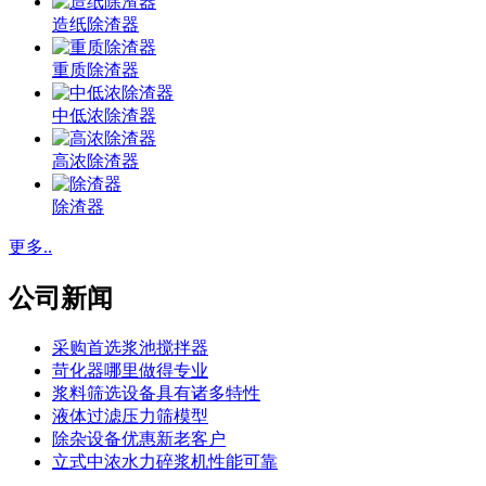
造纸除渣器
重质除渣器
中低浓除渣器
高浓除渣器
除渣器
更多..
公司新闻
采购首选浆池搅拌器
苛化器哪里做得专业
浆料筛选设备具有诸多特性
液体过滤压力筛模型
除杂设备优惠新老客户
立式中浓水力碎浆机性能可靠