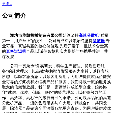
更多..
公司简介
潍坊市华凯机械制造有限公司
始终坚持
高速分散机
“质量
第一，用户至上”的方针，公司自成立以来始终坚持
除渣器
,专
业可靠、真诚共赢的核心价值观,先后开发了一批技术含量高
的
真空过滤机
产品,以诚信智慧和实力期盼与您携手共进，共
谋发展。
公司一贯秉承"务实研发，科学生产管理、优质售后服
务"的经营理念，以高效快捷的渣浆泵服务为宗旨，以顾客想
所想，以顾客急所急，以顾客用所用，为用户提供质优价廉安
全可靠的打浆机和浓缩机产品和服务，我们将以一流的服务换
取您的信赖和欣慰。我们是一家蓬勃的成长型企业，始终恪
守"诚信、优质、创新、服务"的经营理念，以勤奋努力的工
作，高效率、高标准的履行自己的承诺。公司以高品质的高速
分散机产品、一流的售后服务与广大用户精诚合作，共同发
展，除渣器产品销遍全国深得各地用户青睐，为用户提供质优