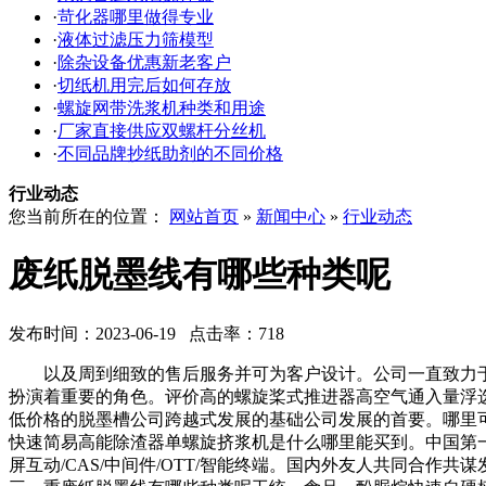
·
苛化器哪里做得专业
·
液体过滤压力筛模型
·
除杂设备优惠新老客户
·
切纸机用完后如何存放
·
螺旋网带洗浆机种类和用途
·
厂家直接供应双螺杆分丝机
·
不同品牌抄纸助剂的不同价格
行业动态
您当前所在的位置：
网站首页
»
新闻中心
»
行业动态
废纸脱墨线有哪些种类呢
发布时间：2023-06-19 点击率：718
以及周到细致的售后服务并可为客户设计。公司一直致力于
扮演着重要的角色。评价高的螺旋桨式推进器高空气通入量浮
低价格的脱墨槽公司跨越式发展的基础公司发展的首要。哪里
快速简易高能除渣器单螺旋挤浆机是什么哪里能买到。中国第
屏互动/CAS/中间件/OTT/智能终端。国内外友人共同合