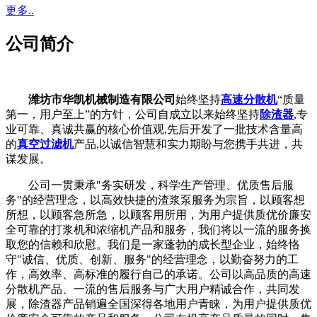
更多..
公司简介
潍坊市华凯机械制造有限公司
始终坚持
高速分散机
“质量
第一，用户至上”的方针，公司自成立以来始终坚持
除渣器
,专
业可靠、真诚共赢的核心价值观,先后开发了一批技术含量高
的
真空过滤机
产品,以诚信智慧和实力期盼与您携手共进，共
谋发展。
公司一贯秉承"务实研发，科学生产管理、优质售后服
务"的经营理念，以高效快捷的渣浆泵服务为宗旨，以顾客想
所想，以顾客急所急，以顾客用所用，为用户提供质优价廉安
全可靠的打浆机和浓缩机产品和服务，我们将以一流的服务换
取您的信赖和欣慰。我们是一家蓬勃的成长型企业，始终恪
守"诚信、优质、创新、服务"的经营理念，以勤奋努力的工
作，高效率、高标准的履行自己的承诺。公司以高品质的高速
分散机产品、一流的售后服务与广大用户精诚合作，共同发
展，除渣器产品销遍全国深得各地用户青睐，为用户提供质优