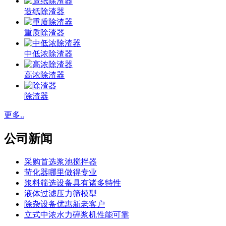
造纸除渣器
重质除渣器
中低浓除渣器
高浓除渣器
除渣器
更多..
公司新闻
采购首选浆池搅拌器
苛化器哪里做得专业
浆料筛选设备具有诸多特性
液体过滤压力筛模型
除杂设备优惠新老客户
立式中浓水力碎浆机性能可靠