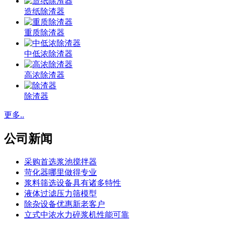
造纸除渣器
重质除渣器
中低浓除渣器
高浓除渣器
除渣器
更多..
公司新闻
采购首选浆池搅拌器
苛化器哪里做得专业
浆料筛选设备具有诸多特性
液体过滤压力筛模型
除杂设备优惠新老客户
立式中浓水力碎浆机性能可靠