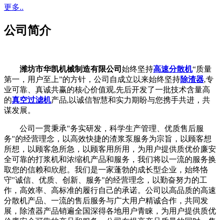
更多..
公司简介
潍坊市华凯机械制造有限公司
始终坚持
高速分散机
“质量
第一，用户至上”的方针，公司自成立以来始终坚持
除渣器
,专
业可靠、真诚共赢的核心价值观,先后开发了一批技术含量高
的
真空过滤机
产品,以诚信智慧和实力期盼与您携手共进，共
谋发展。
公司一贯秉承"务实研发，科学生产管理、优质售后服
务"的经营理念，以高效快捷的渣浆泵服务为宗旨，以顾客想
所想，以顾客急所急，以顾客用所用，为用户提供质优价廉安
全可靠的打浆机和浓缩机产品和服务，我们将以一流的服务换
取您的信赖和欣慰。我们是一家蓬勃的成长型企业，始终恪
守"诚信、优质、创新、服务"的经营理念，以勤奋努力的工
作，高效率、高标准的履行自己的承诺。公司以高品质的高速
分散机产品、一流的售后服务与广大用户精诚合作，共同发
展，除渣器产品销遍全国深得各地用户青睐，为用户提供质优