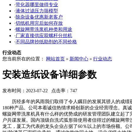
·
苛化器哪里做得专业
·
液体过滤压力筛模型
·
除杂设备优惠新老客户
·
切纸机用完后如何存放
·
螺旋网带洗浆机种类和用途
·
厂家直接供应双螺杆分丝机
·
不同品牌抄纸助剂的不同价格
行业动态
您当前所在的位置：
网站首页
»
新闻中心
»
行业动态
安装造纸设备详细参数
发布时间：2023-07-22 点击率：747
历经多年的风雨我们取得了令人瞩目的发展其骄人的成绩获
180种产品。公司本着诚信热情求精创新的企业经营理念。真
螺旋网带洗浆机具有什么样的优势成的研发管理团队建立起了
户共谋发展。国内顶级自洗式弧形筛使用者信得过的螺旋网带
龙工，厦工为代表的龙头企业占据了60％以上的市场份额。公