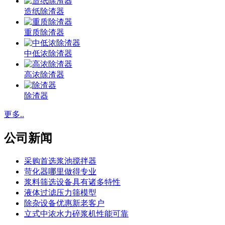
造纸除渣器
重质除渣器
中低浓除渣器
高浓除渣器
除渣器
更多..
公司新闻
采购首选浆池搅拌器
苛化器哪里做得专业
浆料筛选设备具有诸多特性
液体过滤压力筛模型
除杂设备优惠新老客户
立式中浓水力碎浆机性能可靠