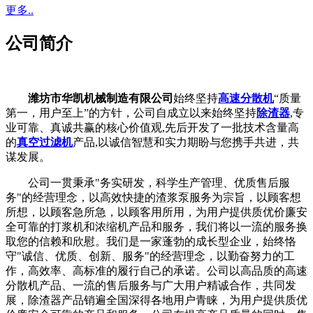
更多..
公司简介
潍坊市华凯机械制造有限公司
始终坚持
高速分散机
“质量
第一，用户至上”的方针，公司自成立以来始终坚持
除渣器
,专
业可靠、真诚共赢的核心价值观,先后开发了一批技术含量高
的
真空过滤机
产品,以诚信智慧和实力期盼与您携手共进，共
谋发展。
公司一贯秉承"务实研发，科学生产管理、优质售后服
务"的经营理念，以高效快捷的渣浆泵服务为宗旨，以顾客想
所想，以顾客急所急，以顾客用所用，为用户提供质优价廉安
全可靠的打浆机和浓缩机产品和服务，我们将以一流的服务换
取您的信赖和欣慰。我们是一家蓬勃的成长型企业，始终恪
守"诚信、优质、创新、服务"的经营理念，以勤奋努力的工
作，高效率、高标准的履行自己的承诺。公司以高品质的高速
分散机产品、一流的售后服务与广大用户精诚合作，共同发
展，除渣器产品销遍全国深得各地用户青睐，为用户提供质优