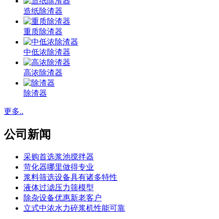
造纸除渣器
重质除渣器
中低浓除渣器
高浓除渣器
除渣器
更多..
公司新闻
采购首选浆池搅拌器
苛化器哪里做得专业
浆料筛选设备具有诸多特性
液体过滤压力筛模型
除杂设备优惠新老客户
立式中浓水力碎浆机性能可靠