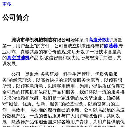
更多..
公司简介
潍坊市华凯机械制造有限公司
始终坚持
高速分散机
“质量
第一，用户至上”的方针，公司自成立以来始终坚持
除渣器
,专
业可靠、真诚共赢的核心价值观,先后开发了一批技术含量高
的
真空过滤机
产品,以诚信智慧和实力期盼与您携手共进，共
谋发展。
公司一贯秉承"务实研发，科学生产管理、优质售后服
务"的经营理念，以高效快捷的渣浆泵服务为宗旨，以顾客想
所想，以顾客急所急，以顾客用所用，为用户提供质优价廉安
全可靠的打浆机和浓缩机产品和服务，我们将以一流的服务换
取您的信赖和欣慰。我们是一家蓬勃的成长型企业，始终恪
守"诚信、优质、创新、服务"的经营理念，以勤奋努力的工
作，高效率、高标准的履行自己的承诺。公司以高品质的高速
分散机产品、一流的售后服务与广大用户精诚合作，共同发
展，除渣器产品销遍全国深得各地用户青睐，为用户提供质优